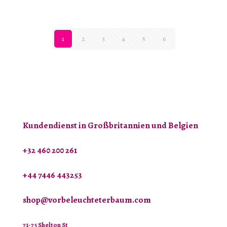
1
2
3
4
5
6
Kundendienst in Großbritannien und Belgien
+32 460 200 261
+44 7446 443253
shop@vorbeleuchteterbaum.com
71-75 Shelton St