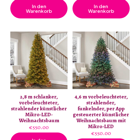
In den
In den
Warenkorb
Warenkorb
2,8 m schlanker,
4,6 m vorbeleuchteter,
vorbeleuchteter,
strahlender,
strahlender künstlicher
funkelnder, per App
Mikro-LED-
gesteuerter künstlicher
Weihnachtsbaum
Weihnachtsbaum mit
Mikro-LED
€
550.00
€
550.00