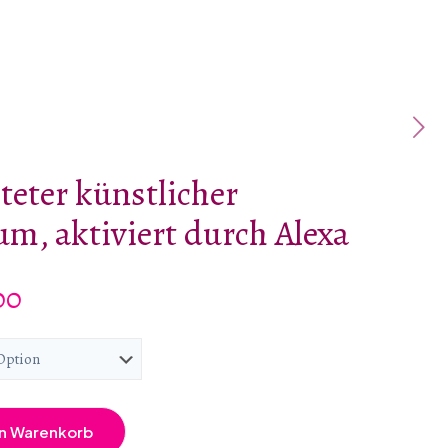
teter künstlicher
m, aktiviert durch Alexa
Preisspanne:
00
€390.00
bis
€790.00
en Warenkorb