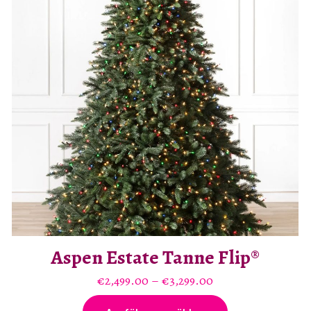
Aspen Estate Tanne Flip®
Preisspanne:
€
2,499.00
–
€
3,299.00
€2,499.00