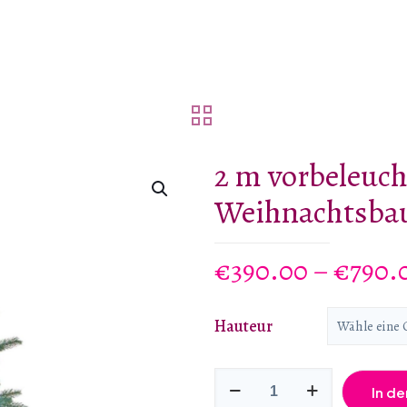
2 m vorbeleuch
Weihnachtsbau
€
390.00
–
€
790.
Hauteur
2
In d
m