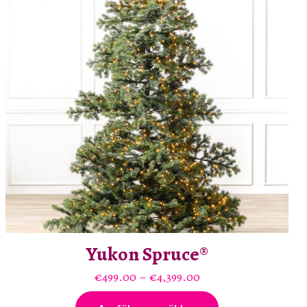
Yukon Spruce®
Preisspanne:
€
499.00
–
€
4,399.00
€499.00