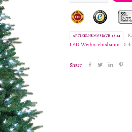
vorbeleuchteter
künstlicher
Weihnachtsbaum,
aktiviert
K
ARTIKELNUMMER:
VB-46344
durch
LED-Weihnachtsbaum
Sch
Alexa
Menge
Share