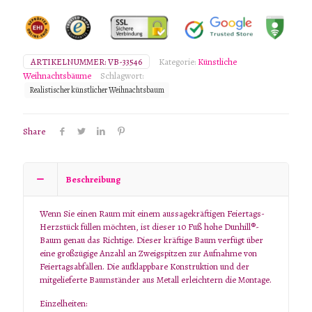
Weihnachtsbaum,
3
m,
unbeleuchtet
Menge
ARTIKELNUMMER:
VB-33546
Kategorie:
Künstliche
Weihnachtsbäume
Schlagwort:
Realistischer künstlicher Weihnachtsbaum
Share
Beschreibung
Wenn Sie einen Raum mit einem aussagekräftigen Feiertags-
Herzstück füllen möchten, ist dieser 10 Fuß hohe Dunhill®-
Baum genau das Richtige. Dieser kräftige Baum verfügt über
eine großzügige Anzahl an Zweigspitzen zur Aufnahme von
Feiertagsabfällen. Die aufklappbare Konstruktion und der
mitgelieferte Baumständer aus Metall erleichtern die Montage.
Einzelheiten: