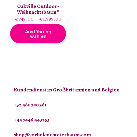
Oakville Outdoor-
Weihnachtsbaum®
Preisspanne:
€
749.00
–
€
1,999.00
€749.00
bis
Ausführung
€1,999.00
wählen
Dieses
Produkt
weist
mehrere
Varianten
auf.
Die
Optionen
können
auf
Kundendienst in Großbritannien und Belgien
der
Produktseite
+32 460 200 261
gewählt
werden
+44 7446 443253
shop@vorbeleuchteterbaum.com