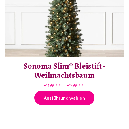
Sonoma Slim® Bleistift-
Weihnachtsbaum
Preisspanne:
€
499.00
–
€
999.00
€499.00
Ausführung wählen
bis
Dieses
€999.00
Produkt
weist
mehrere