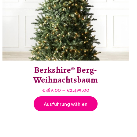
Berkshire® Berg-
Weihnachtsbaum
Preisspanne:
€
489.00
–
€
2,499.00
€489.00
Ausführung wählen
bis
Dieses
€2,499.00
Produkt
weist
mehrere