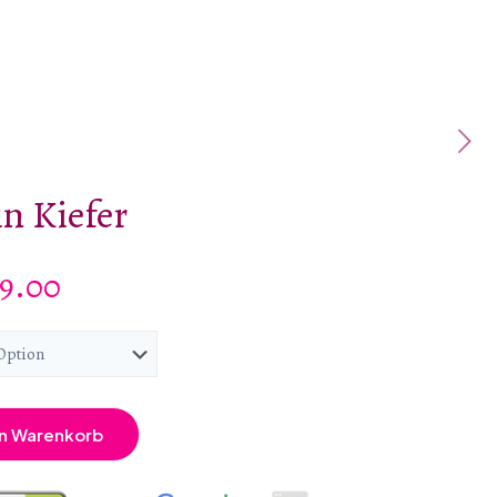
n Kiefer
Preisspanne:
99.00
€1,149.00
bis
€1,899.00
en Warenkorb