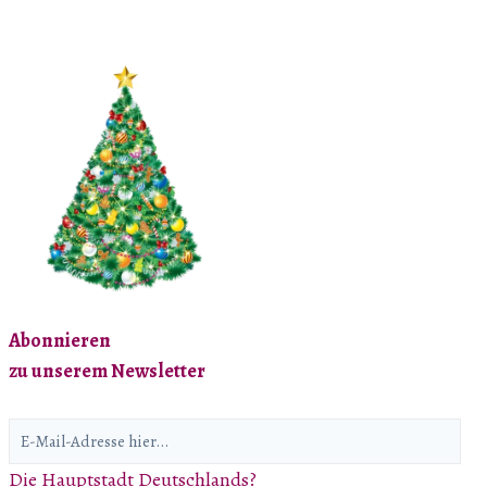
Varianten
auf.
Die
Optionen
können
auf
der
Produktseite
gewählt
werden
Abonnieren
zu unserem Newsletter
Die Hauptstadt Deutschlands?