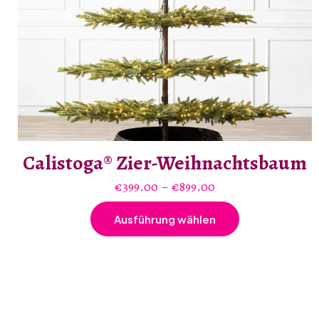
Calistoga® Zier-Weihnachtsbaum
Preisspanne:
€
399.00
–
€
899.00
€399.00
Ausführung wählen
bis
Dieses
€899.00
Produkt
weist
mehrere
Varianten