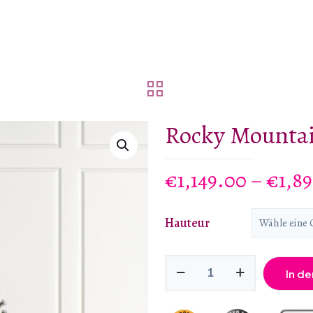
Rocky Mountai
€
1,149.00
–
€
1,8
Hauteur
Rocky
In d
Mountain
Kiefer