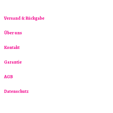
Varianten
auf.
Versand & Rückgabe
Die
Optionen
können
Über uns
auf
der
Kontakt
Produktseite
gewählt
Garantie
werden
AGB
Datenschutz