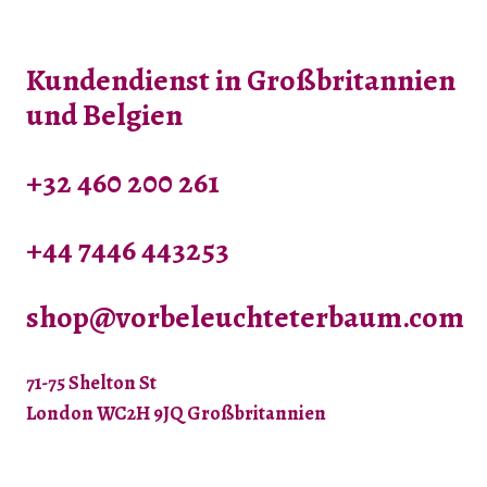
auf.
Die
Kundendienst in Großbritannien
Optionen
können
und Belgien
auf
der
+32 460 200 261
Produktseite
gewählt
+44 7446 443253
werden
shop@vorbeleuchteterbaum.com
71-75 Shelton St
London WC2H 9JQ Großbritannien