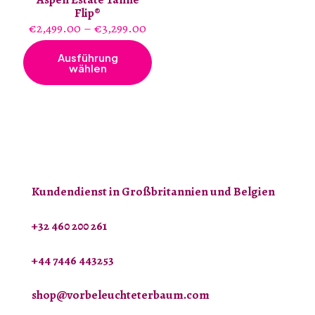
Flip®
Preisspanne:
€
2,499.00
–
€
3,299.00
€2,499.00
bis
Ausführung
€3,299.00
wählen
Dieses
Produkt
weist
mehrere
Varianten
auf.
Die
Optionen
können
auf
Kundendienst in Großbritannien und Belgien
der
Produktseite
+32 460 200 261
gewählt
werden
+44 7446 443253
shop@vorbeleuchteterbaum.com