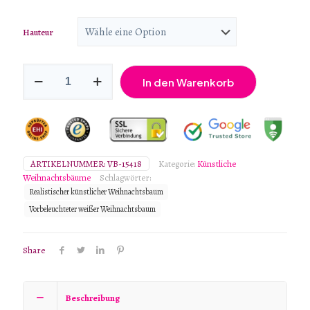
€599.00
bis
Hauteur
€4,999.00
Mattierte
In den Warenkorb
Yukon®-
Fichte
Menge
ARTIKELNUMMER:
VB-15418
Kategorie:
Künstliche
Weihnachtsbäume
Schlagwörter:
Realistischer künstlicher Weihnachtsbaum
Vorbeleuchteter weißer Weihnachtsbaum
Share
Beschreibung