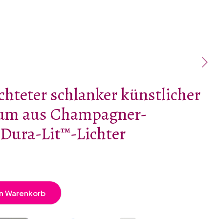
chteter schlanker künstlicher
um aus Champagner-
 Dura-Lit™-Lichter
en Warenkorb