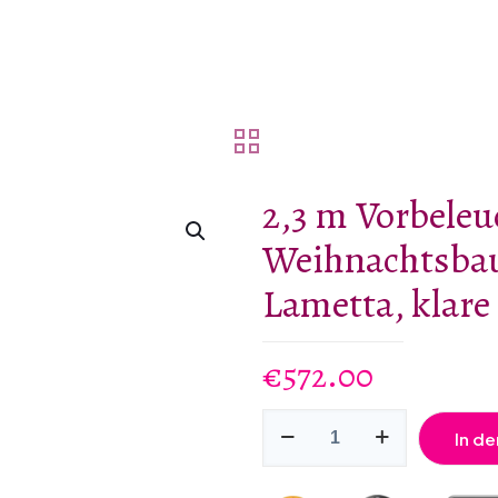
2,3 m Vorbeleu
Weihnachtsba
Lametta, klare
€
572.00
2,3
In d
m
Vorbeleuchteter