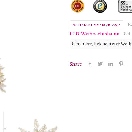
schlanker
künstlicher
Weihnachtsbaum
K
ARTIKELNUMMER:
VB-27836
aus
LED-Weihnachtsbaum
Sch
Champagner-
Schlanker, beleuchteter We
Lametta,
klare
Dura-
Share
Lit™-
Lichter
Menge