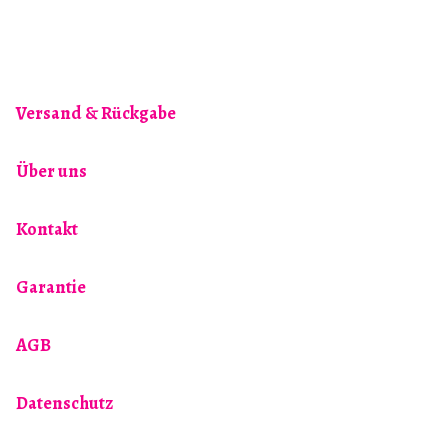
Varianten
auf.
Die
Optionen
Versand & Rückgabe
können
auf
Über uns
der
Produktseite
Kontakt
gewählt
werden
Garantie
AGB
Datenschutz