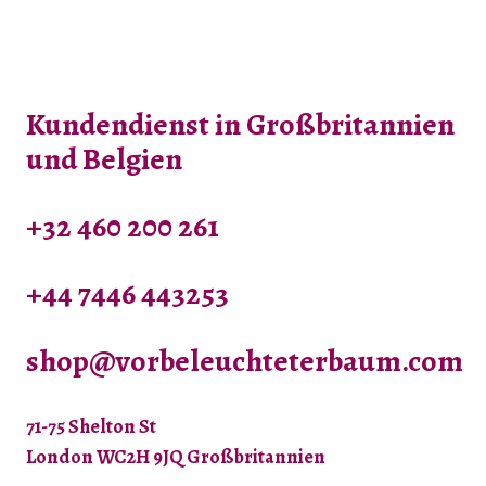
Varianten
auf.
Die
Kundendienst in Großbritannien
Optionen
können
und Belgien
auf
der
+32 460 200 261
Produktseite
gewählt
+44 7446 443253
werden
shop@vorbeleuchteterbaum.com
71-75 Shelton St
London WC2H 9JQ Großbritannien