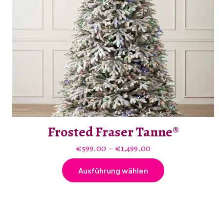
Frosted Fraser Tanne®
Preisspanne:
€
599.00
–
€
1,499.00
€599.00
Ausführung wählen
bis
Dieses
€1,499.00
Produkt
weist
mehrere